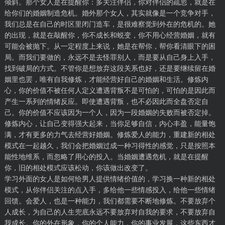
倾斜。那个女人是在提醒你：多关注伴侣，你对伴侣的疏忽，就是在
给你们的婚姻制造危机。婚外那个女人，其实就像是一个竞争对手，
我们总是在自己的时区里闭门造车，是很难察觉到外在的危机的。她
的出现，就是在敲醒你，你不成长和蜕变，你不用心经营婚姻，就有
可能会被抛下。从一定程度上来说，她是在帮你，帮你看清眼下的困
局。而我们要做的，永远不是去怪罪别人，而是要从自己身上入手，
找到破局的方式。不管你是想放弃这段关系也好，还是要继续留在婚
姻里也罢，唯有自我修炼，才能经营好自己的婚姻和生活。修炼内
心，你的价值不被任何人定义遭遇背叛不是可怕的，可怕的是因此而
产生一系列的情绪反应。即使遭遇背叛，也不必因此而全盘否定自
己。你的价值不应该因为一个人，因为一段婚姻的失败而被否定掉。
修炼内心，让自己变得强大起来，当你足够自信，内心丰盈，能量饱
满，才有更多的力气去经营好婚姻。修炼爱人的能力，重建新的相处
模式在一起越久，我们会把婚姻过成一种习得性的感觉，只是按照本
能性地维系，而忽略了用心的投入。当婚姻遭遇危机，就是在提醒
你，旧的相处模式应该松动，你该做出改变了。
学习外面的女人是如何给男人提供情绪价值的，学习换一种新的相处
模式，从你伴侣关注的点入手，多给他一些情感投入，给他一些情绪
回馈。会爱人，也是一种能力，我们都需要不断地修炼。不要放弃个
人成长，为自己的人生兜底永远不要放弃对自我的要求，不要放弃自
我成长。你的外在形象，你的个人能力，你的事业发展，这些东西才