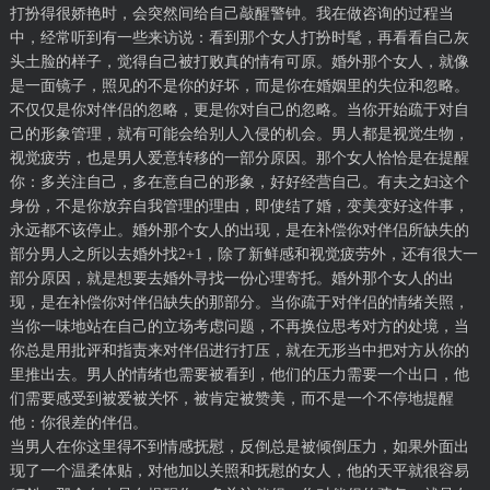
打扮得很娇艳时，会突然间给自己敲醒警钟。我在做咨询的过程当
中，经常听到有一些来访说：看到那个女人打扮时髦，再看看自己灰
头土脸的样子，觉得自己被打败真的情有可原。婚外那个女人，就像
是一面镜子，照见的不是你的好坏，而是你在婚姻里的失位和忽略。
不仅仅是你对伴侣的忽略，更是你对自己的忽略。当你开始疏于对自
己的形象管理，就有可能会给别人入侵的机会。男人都是视觉生物，
视觉疲劳，也是男人爱意转移的一部分原因。那个女人恰恰是在提醒
你：多关注自己，多在意自己的形象，好好经营自己。有夫之妇这个
身份，不是你放弃自我管理的理由，即使结了婚，变美变好这件事，
永远都不该停止。婚外那个女人的出现，是在补偿你对伴侣所缺失的
部分男人之所以去婚外找2+1，除了新鲜感和视觉疲劳外，还有很大一
部分原因，就是想要去婚外寻找一份心理寄托。婚外那个女人的出
现，是在补偿你对伴侣缺失的那部分。当你疏于对伴侣的情绪关照，
当你一味地站在自己的立场考虑问题，不再换位思考对方的处境，当
你总是用批评和指责来对伴侣进行打压，就在无形当中把对方从你的
里推出去。男人的情绪也需要被看到，他们的压力需要一个出口，他
们需要感受到被爱被关怀，被肯定被赞美，而不是一个不停地提醒
他：你很差的伴侣。
当男人在你这里得不到情感抚慰，反倒总是被倾倒压力，如果外面出
现了一个温柔体贴，对他加以关照和抚慰的女人，他的天平就很容易