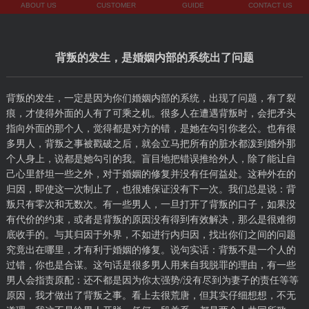
ABOUT US
CUSTOMER
GUIDE
CONTACT US
背叛的发生，是婚姻内部的系统出了问题
背叛的发生，一定是因为你们婚姻内部的系统，出现了问题，有了裂
痕，才使得外面的人有了可乘之机。很多人在遭遇背叛时，会把矛头
指向外面的那个人，觉得都是对方的错，是她在勾引你老公。也有很
多男人，背叛之事被戳破之后，就会立马把所有的脏水都泼到婚外那
个人身上，说都是她勾引的我。盲目地把错误推给外人，除了能让自
己心里舒坦一些之外，对于婚姻的修复并没有任何益处。这种外在的
归因，即使这一次制止了，也很难保证没有下一次。我们总是说：背
叛只有零次和无数次。有一些男人，一旦打开了背叛的口子，如果没
有代价的约束，或者是背叛的原因没有得到有效解决，那么是很难彻
底收手的。与其归因于外界，不如进行内归因，找出你们之间的问题
究竟出在哪里，才有利于婚姻的修复。说句实话：背叛不是一个人的
过错，你也是合谋。这句话是很多男人用来自我脱罪的理由，有一些
男人会指责原配：还不都是因为你太强势/没有尽到为妻子的责任等等
原因，我才做出了背叛之事。看上去很荒唐，但其实仔细想想，不无