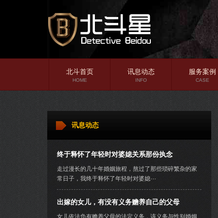
北斗首页
讯息动态
服务案例
HOME
INFO
CASE
婚姻情感
法律百科
讯息动态
调查知识
终于释怀了年轻时对婆媳关系那份执念
走过漫长的几十年婚姻旅程，熬过了那些琐碎繁杂的家
常日子，我终于释怀了年轻时对婆媳···
出嫁的女儿，有没有义务赡养自己的父母
女儿依法负有赡养父母的法定义务，该义务与性别婚姻