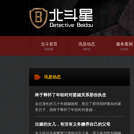
北斗首页
讯息动态
服务案例
HOME
INFO
CASE
婚姻情感
法律百科
讯息动态
调查知识
终于释怀了年轻时对婆媳关系那份执念
走过漫长的几十年婚姻旅程，熬过了那些琐碎繁杂的家
常日子，我终于释怀了年轻时对婆媳···
出嫁的女儿，有没有义务赡养自己的父母
女儿依法负有赡养父母的法定义务，该义务与性别婚姻