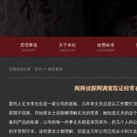
受理事项
关于本站
收费标准
SERVICE
ABOUT US
CUSTOMER
公司简介
您现在的位置：
首页
>>
服务案例
核心优势
实力保证
闽商侦探网调查取证经常
隐私保护
委托人丈夫李先生是一家公司的老板。几年来丈夫总是以工作繁忙
星期不回家。开始黄女士还能够理解丈夫的苦衷，她知道丈夫的这
备到产品的拓展，公司的每一件事丈夫都是亲历亲为，把几个人的
的辛苦和汗水。这些黄女士都理解。但是这几年公司已经从小到大