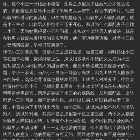
涂。这个小三一开始还不相信，觉得是原配为了让她死心才这么说
的，原配这边直接给小三看了出轨男人认错书，保证书的照片。他把
出轨的经过写的很清楚，但句句都是谎言，出轨男人和原配说的，就
是小三主动，出轨男人拒绝小三还不死心。所以为什么原配妻子会找
上小三，因为她觉得是小三的问题。其实这个出轨男人的做法，就是
多数男人背叛被发现后的真实手段，他们两边哄两边骗，对着小三说
夫妻感情破裂，早就打算离婚了。
降低小三的罪恶感，促使小三去违背道德，做第三者，同时还让小三
存在侥幸心理，觉得能够上位。所以很多条件不错的女人成为小三，
起初都是因为出轨男人的甜言蜜语，他把出轨说成是原配妻子的问
题，给小三承诺。当然小三自身不能坚守底线，因为出轨男人能够带
来的好处，选择违背道德也是根本原因。出轨男人对着妻子，往往会
把责任推卸给小三，他颠倒是非黑白，把主动出轨说成是被动犯错。
明明是他用谎言，用承诺突破了小三的心底防线，却和原配说，出轨
都是小三的问题，而不是他的错。这样出轨男人可以轻易被妻子原
谅，不需要为了出轨付出代价，而小三呢，还以为原配不敢对付出轨
男人，所以针对她。其实不管是原配妻子还是第三者，两个女人都被
出轨男人哄得团团转。后来这个小三问苏悦，这个出轨男人爱她吗？
出轨男人主动追求，小三一定是他爱的类型，但不要高估了爱情对出
轨男人的意义，他的爱是可有可无的。而且他爱的从来不是完整的小