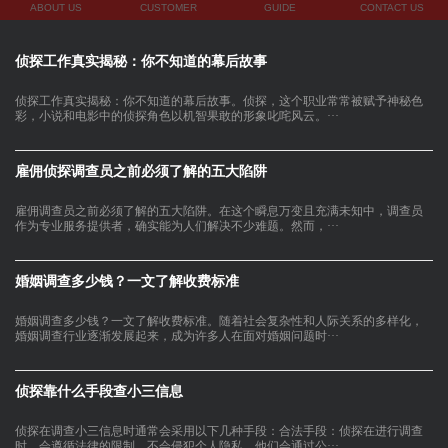
ABOUT US
CUSTOMER
GUIDE
CONTACT US
侦探工作真实揭秘：你不知道的幕后故事
侦探工作真实揭秘：你不知道的幕后故事。侦探，这个职业常常被赋予神秘色
彩，小说和电影中的侦探角色以机智果敢的形象叱咤风云。···
雇佣侦探调查员之前必须了解的五大陷阱
雇佣调查员之前必须了解的五大陷阱。在这个瞬息万变且充满未知中，调查员
作为专业服务提供者，确实能为人们解决不少难题。然而，···
婚姻调查多少钱？一文了解收费标准
婚姻调查多少钱？一文了解收费标准。随着社会复杂性和人际关系的多样化，
婚姻调查行业逐渐发展起来，成为许多人在面对婚姻问题时···
侦探靠什么手段查小三信息
侦探在调查小三信息时通常会采用以下几种手段：合法手段：侦探在进行调查
时，会遵循法律的限制，不会侵犯个人隐私。他们会通过公···